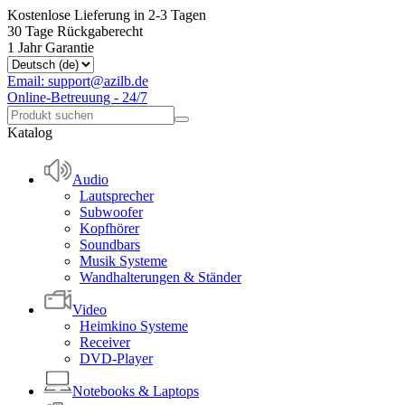
Kostenlose Lieferung in 2-3 Tagen
30 Tage Rückgaberecht
1 Jahr Garantie
Email: support@azilb.de
Online-Betreuung - 24/7
Katalog
Audio
Lautsprecher
Subwoofer
Kopfhörer
Soundbars
Musik Systeme
Wandhalterungen & Ständer
Video
Heimkino Systeme
Receiver
DVD-Player
Notebooks & Laptops