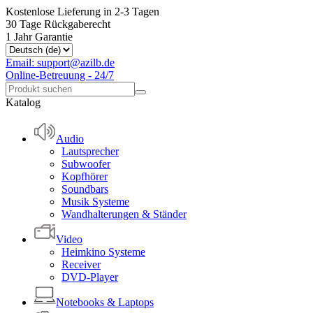
Kostenlose Lieferung in 2-3 Tagen
30 Tage Rückgaberecht
1 Jahr Garantie
Email: support@azilb.de
Online-Betreuung - 24/7
Katalog
Audio
Lautsprecher
Subwoofer
Kopfhörer
Soundbars
Musik Systeme
Wandhalterungen & Ständer
Video
Heimkino Systeme
Receiver
DVD-Player
Notebooks & Laptops