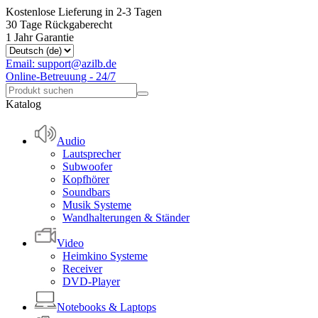
Kostenlose Lieferung in 2-3 Tagen
30 Tage Rückgaberecht
1 Jahr Garantie
Email: support@azilb.de
Online-Betreuung - 24/7
Katalog
Audio
Lautsprecher
Subwoofer
Kopfhörer
Soundbars
Musik Systeme
Wandhalterungen & Ständer
Video
Heimkino Systeme
Receiver
DVD-Player
Notebooks & Laptops