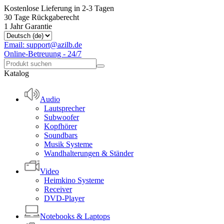
Kostenlose Lieferung in 2-3 Tagen
30 Tage Rückgaberecht
1 Jahr Garantie
Email: support@azilb.de
Online-Betreuung - 24/7
Katalog
Audio
Lautsprecher
Subwoofer
Kopfhörer
Soundbars
Musik Systeme
Wandhalterungen & Ständer
Video
Heimkino Systeme
Receiver
DVD-Player
Notebooks & Laptops