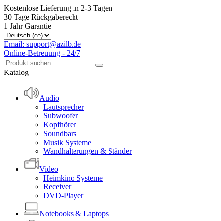
Kostenlose Lieferung in 2-3 Tagen
30 Tage Rückgaberecht
1 Jahr Garantie
Email: support@azilb.de
Online-Betreuung - 24/7
Katalog
Audio
Lautsprecher
Subwoofer
Kopfhörer
Soundbars
Musik Systeme
Wandhalterungen & Ständer
Video
Heimkino Systeme
Receiver
DVD-Player
Notebooks & Laptops