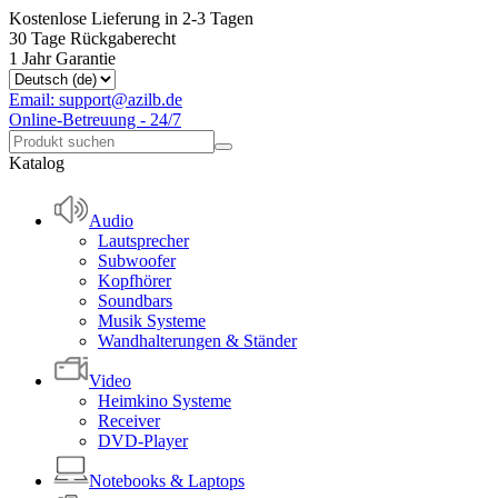
Kostenlose Lieferung in 2-3 Tagen
30 Tage Rückgaberecht
1 Jahr Garantie
Email: support@azilb.de
Online-Betreuung - 24/7
Katalog
Audio
Lautsprecher
Subwoofer
Kopfhörer
Soundbars
Musik Systeme
Wandhalterungen & Ständer
Video
Heimkino Systeme
Receiver
DVD-Player
Notebooks & Laptops