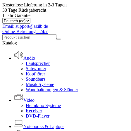
Kostenlose Lieferung in 2-3 Tagen
30 Tage Rückgaberecht
1 Jahr Garantie
Email: support@azilb.de
Online-Betreuung - 24/7
Katalog
Audio
Lautsprecher
Subwoofer
Kopfhörer
Soundbars
Musik Systeme
Wandhalterungen & Ständer
Video
Heimkino Systeme
Receiver
DVD-Player
Notebooks & Laptops