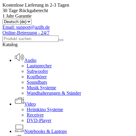
Kostenlose Lieferung in 2-3 Tagen
30 Tage Rückgaberecht
1 Jahr Garantie
Email: support@azilb.de
Online-Betreuung - 24/7
Katalog
Audio
Lautsprecher
Subwoofer
Kopfhörer
Soundbars
Musik Systeme
Wandhalterungen & Ständer
Video
Heimkino Systeme
Receiver
DVD-Player
Notebooks & Laptops