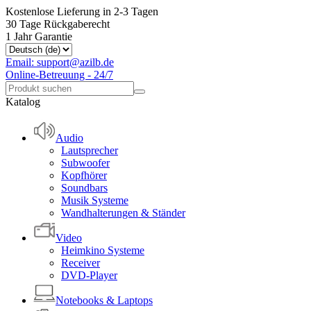
Kostenlose Lieferung in 2-3 Tagen
30 Tage Rückgaberecht
1 Jahr Garantie
Email: support@azilb.de
Online-Betreuung - 24/7
Katalog
Audio
Lautsprecher
Subwoofer
Kopfhörer
Soundbars
Musik Systeme
Wandhalterungen & Ständer
Video
Heimkino Systeme
Receiver
DVD-Player
Notebooks & Laptops