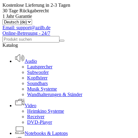
Kostenlose Lieferung in 2-3 Tagen
30 Tage Rückgaberecht
1 Jahr Garantie
Email: support@azilb.de
Online-Betreuung - 24/7
Katalog
Audio
Lautsprecher
Subwoofer
Kopfhörer
Soundbars
Musik Systeme
Wandhalterungen & Ständer
Video
Heimkino Systeme
Receiver
DVD-Player
Notebooks & Laptops