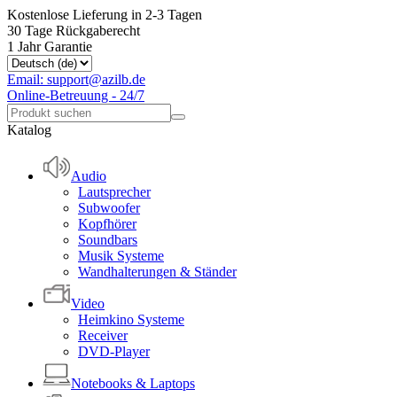
Kostenlose Lieferung in 2-3 Tagen
30 Tage Rückgaberecht
1 Jahr Garantie
Email: support@azilb.de
Online-Betreuung - 24/7
Katalog
Audio
Lautsprecher
Subwoofer
Kopfhörer
Soundbars
Musik Systeme
Wandhalterungen & Ständer
Video
Heimkino Systeme
Receiver
DVD-Player
Notebooks & Laptops