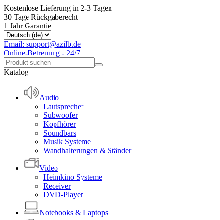
Kostenlose Lieferung in 2-3 Tagen
30 Tage Rückgaberecht
1 Jahr Garantie
Email: support@azilb.de
Online-Betreuung - 24/7
Katalog
Audio
Lautsprecher
Subwoofer
Kopfhörer
Soundbars
Musik Systeme
Wandhalterungen & Ständer
Video
Heimkino Systeme
Receiver
DVD-Player
Notebooks & Laptops