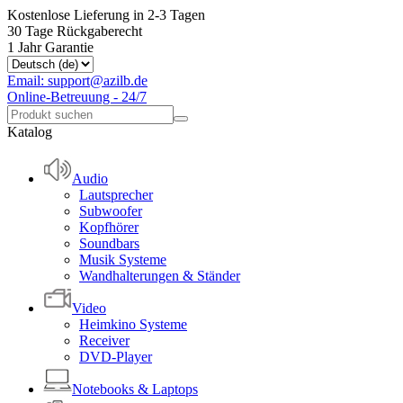
Kostenlose Lieferung in 2-3 Tagen
30 Tage Rückgaberecht
1 Jahr Garantie
Email: support@azilb.de
Online-Betreuung - 24/7
Katalog
Audio
Lautsprecher
Subwoofer
Kopfhörer
Soundbars
Musik Systeme
Wandhalterungen & Ständer
Video
Heimkino Systeme
Receiver
DVD-Player
Notebooks & Laptops