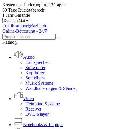
Kostenlose Lieferung in 2-3 Tagen
30 Tage Rückgaberecht
1 Jahr Garantie
Email: support@azilb.de
Online-Betreuung - 24/7
Katalog
Audio
Lautsprecher
Subwoofer
Kopfhörer
Soundbars
Musik Systeme
Wandhalterungen & Ständer
Video
Heimkino Systeme
Receiver
DVD-Player
Notebooks & Laptops