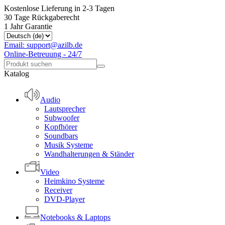
Kostenlose Lieferung in 2-3 Tagen
30 Tage Rückgaberecht
1 Jahr Garantie
Email: support@azilb.de
Online-Betreuung - 24/7
Katalog
Audio
Lautsprecher
Subwoofer
Kopfhörer
Soundbars
Musik Systeme
Wandhalterungen & Ständer
Video
Heimkino Systeme
Receiver
DVD-Player
Notebooks & Laptops