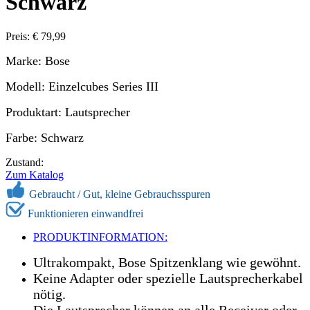
Schwarz
Preis: € 79,99
Marke: Bose
Modell: Einzelcubes Series III
Produktart: Lautsprecher
Farbe: Schwarz
Zustand:
Zum Katalog
Gebraucht / Gut, kleine Gebrauchsspuren
Funktionieren einwandfrei
PRODUKTINFORMATION:
Ultrakompakt, Bose Spitzenklang wie gewöhnt.
Keine Adapter oder spezielle Lautsprecherkabel
nötig.
Die Lautsprecher können an alle Receiver oder