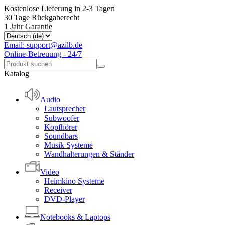
Kostenlose Lieferung in 2-3 Tagen
30 Tage Rückgaberecht
1 Jahr Garantie
Email: support@azilb.de
Online-Betreuung - 24/7
Katalog
Audio
Lautsprecher
Subwoofer
Kopfhörer
Soundbars
Musik Systeme
Wandhalterungen & Ständer
Video
Heimkino Systeme
Receiver
DVD-Player
Notebooks & Laptops