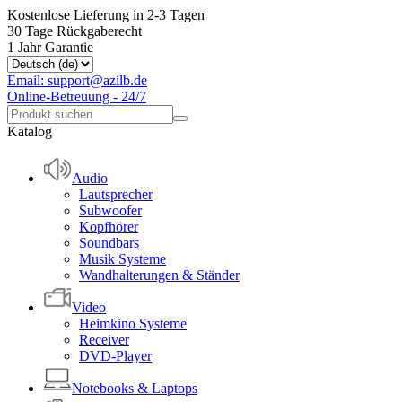
Kostenlose Lieferung in 2-3 Tagen
30 Tage Rückgaberecht
1 Jahr Garantie
Email: support@azilb.de
Online-Betreuung - 24/7
Katalog
Audio
Lautsprecher
Subwoofer
Kopfhörer
Soundbars
Musik Systeme
Wandhalterungen & Ständer
Video
Heimkino Systeme
Receiver
DVD-Player
Notebooks & Laptops