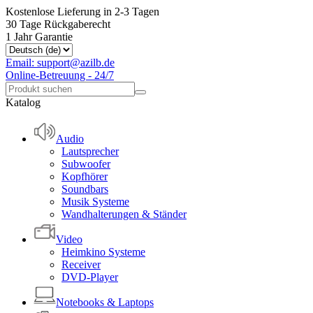
Kostenlose Lieferung in 2-3 Tagen
30 Tage Rückgaberecht
1 Jahr Garantie
Email: support@azilb.de
Online-Betreuung - 24/7
Katalog
Audio
Lautsprecher
Subwoofer
Kopfhörer
Soundbars
Musik Systeme
Wandhalterungen & Ständer
Video
Heimkino Systeme
Receiver
DVD-Player
Notebooks & Laptops