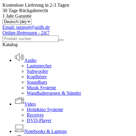
Kostenlose Lieferung in 2-3 Tagen
30 Tage Rückgaberecht
1 Jahr Garantie
Email: support@azilb.de
Online-Betreuung - 24/7
Katalog
Audio
Lautsprecher
Subwoofer
Kopfhörer
Soundbars
Musik Systeme
Wandhalterungen & Ständer
Video
Heimkino Systeme
Receiver
DVD-Player
Notebooks & Laptops