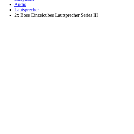
Audio
Lautsprecher
2x Bose Einzelcubes Lautsprecher Series III