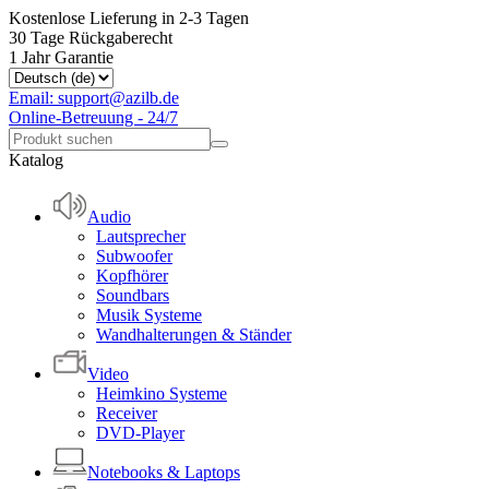
Kostenlose Lieferung in 2-3 Tagen
30 Tage Rückgaberecht
1 Jahr Garantie
Email: support@azilb.de
Online-Betreuung - 24/7
Katalog
Audio
Lautsprecher
Subwoofer
Kopfhörer
Soundbars
Musik Systeme
Wandhalterungen & Ständer
Video
Heimkino Systeme
Receiver
DVD-Player
Notebooks & Laptops