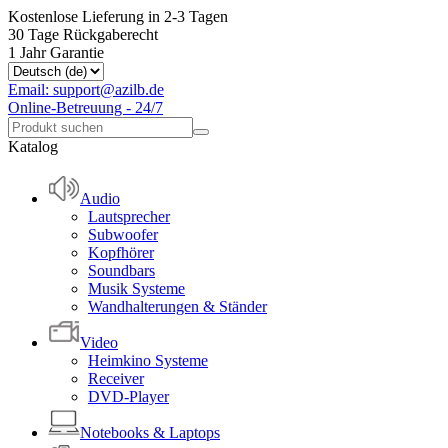
Kostenlose Lieferung in 2-3 Tagen
30 Tage Rückgaberecht
1 Jahr Garantie
Email: support@azilb.de
Online-Betreuung - 24/7
Katalog
Audio
Lautsprecher
Subwoofer
Kopfhörer
Soundbars
Musik Systeme
Wandhalterungen & Ständer
Video
Heimkino Systeme
Receiver
DVD-Player
Notebooks & Laptops