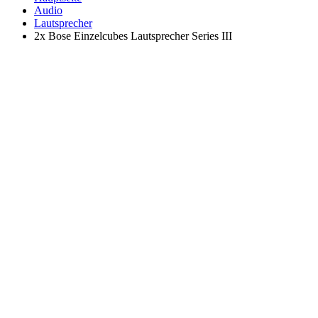
Audio
Lautsprecher
2x Bose Einzelcubes Lautsprecher Series III