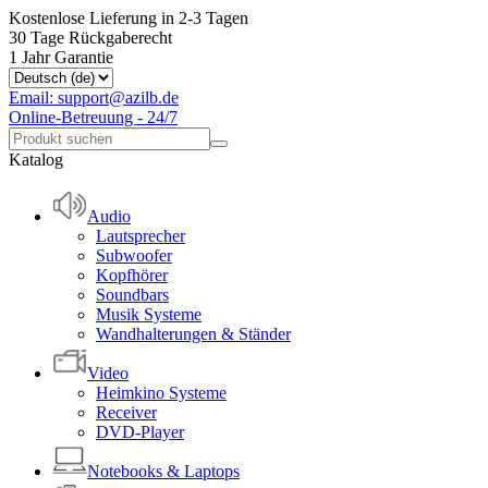
Kostenlose Lieferung in 2-3 Tagen
30 Tage Rückgaberecht
1 Jahr Garantie
Email: support@azilb.de
Online-Betreuung - 24/7
Katalog
Audio
Lautsprecher
Subwoofer
Kopfhörer
Soundbars
Musik Systeme
Wandhalterungen & Ständer
Video
Heimkino Systeme
Receiver
DVD-Player
Notebooks & Laptops