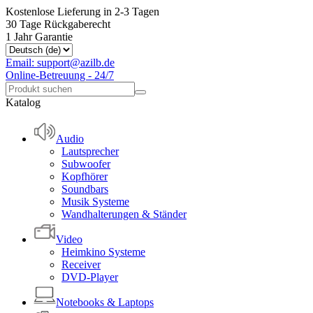
Kostenlose Lieferung in 2-3 Tagen
30 Tage Rückgaberecht
1 Jahr Garantie
Email: support@azilb.de
Online-Betreuung - 24/7
Katalog
Audio
Lautsprecher
Subwoofer
Kopfhörer
Soundbars
Musik Systeme
Wandhalterungen & Ständer
Video
Heimkino Systeme
Receiver
DVD-Player
Notebooks & Laptops