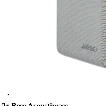
2x Bose Acoustimass