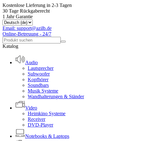
Kostenlose Lieferung in 2-3 Tagen
30 Tage Rückgaberecht
1 Jahr Garantie
Email: support@azilb.de
Online-Betreuung - 24/7
Katalog
Audio
Lautsprecher
Subwoofer
Kopfhörer
Soundbars
Musik Systeme
Wandhalterungen & Ständer
Video
Heimkino Systeme
Receiver
DVD-Player
Notebooks & Laptops