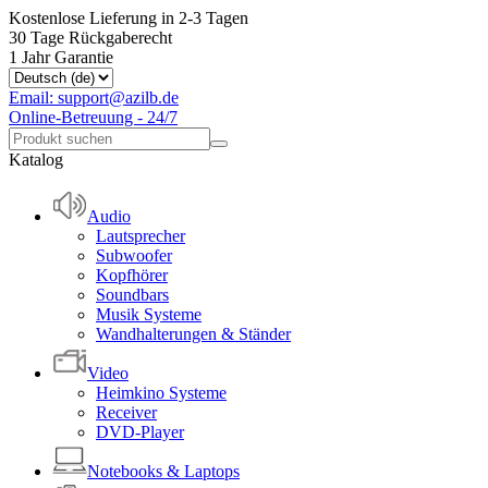
Kostenlose Lieferung in 2-3 Tagen
30 Tage Rückgaberecht
1 Jahr Garantie
Email: support@azilb.de
Online-Betreuung - 24/7
Katalog
Audio
Lautsprecher
Subwoofer
Kopfhörer
Soundbars
Musik Systeme
Wandhalterungen & Ständer
Video
Heimkino Systeme
Receiver
DVD-Player
Notebooks & Laptops