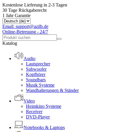
Kostenlose Lieferung in 2-3 Tagen
30 Tage Rückgaberecht
1 Jahr Garantie
Email: support@azilb.de
Online-Betreuung - 24/7
Katalog
Audio
Lautsprecher
Subwoofer
Kopfhörer
Soundbars
Musik Systeme
Wandhalterungen & Ständer
Video
Heimkino Systeme
Receiver
DVD-Player
Notebooks & Laptops