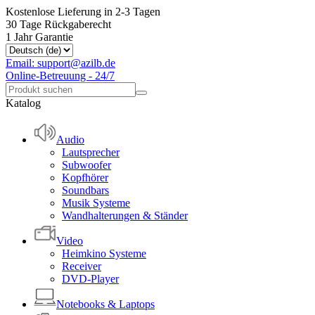
Kostenlose Lieferung in 2-3 Tagen
30 Tage Rückgaberecht
1 Jahr Garantie
Email: support@azilb.de
Online-Betreuung - 24/7
Katalog
Audio
Lautsprecher
Subwoofer
Kopfhörer
Soundbars
Musik Systeme
Wandhalterungen & Ständer
Video
Heimkino Systeme
Receiver
DVD-Player
Notebooks & Laptops