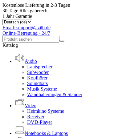
Kostenlose Lieferung in 2-3 Tagen
30 Tage Rückgaberecht
1 Jahr Garantie
Email: support@azilb.de
Online-Betreuung - 24/7
Katalog
Audio
Lautsprecher
Subwoofer
Kopfhörer
Soundbars
Musik Systeme
Wandhalterungen & Ständer
Video
Heimkino Systeme
Receiver
DVD-Player
Notebooks & Laptops