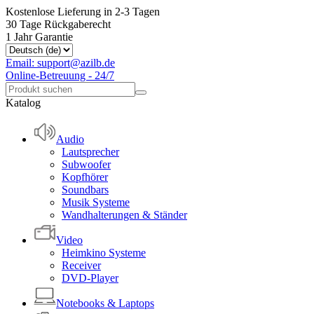
Kostenlose Lieferung in 2-3 Tagen
30 Tage Rückgaberecht
1 Jahr Garantie
Email: support@azilb.de
Online-Betreuung - 24/7
Katalog
Audio
Lautsprecher
Subwoofer
Kopfhörer
Soundbars
Musik Systeme
Wandhalterungen & Ständer
Video
Heimkino Systeme
Receiver
DVD-Player
Notebooks & Laptops