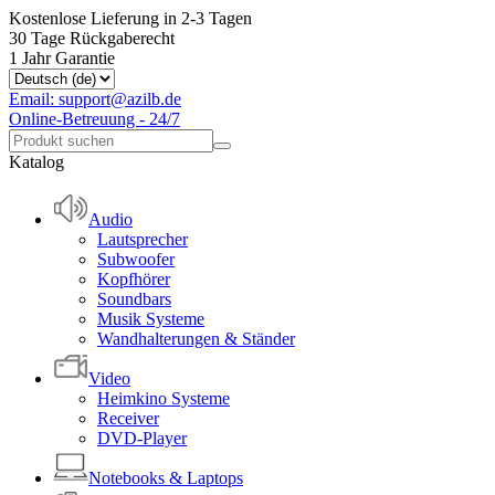
Kostenlose Lieferung in 2-3 Tagen
30 Tage Rückgaberecht
1 Jahr Garantie
Email: support@azilb.de
Online-Betreuung - 24/7
Katalog
Audio
Lautsprecher
Subwoofer
Kopfhörer
Soundbars
Musik Systeme
Wandhalterungen & Ständer
Video
Heimkino Systeme
Receiver
DVD-Player
Notebooks & Laptops