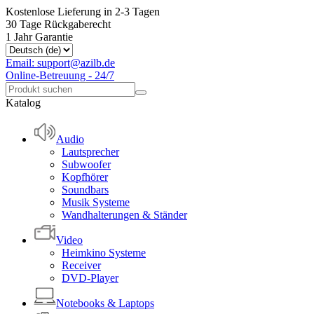
Kostenlose Lieferung in 2-3 Tagen
30 Tage Rückgaberecht
1 Jahr Garantie
Email: support@azilb.de
Online-Betreuung - 24/7
Katalog
Audio
Lautsprecher
Subwoofer
Kopfhörer
Soundbars
Musik Systeme
Wandhalterungen & Ständer
Video
Heimkino Systeme
Receiver
DVD-Player
Notebooks & Laptops