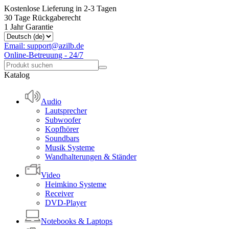
Kostenlose Lieferung in 2-3 Tagen
30 Tage Rückgaberecht
1 Jahr Garantie
Email: support@azilb.de
Online-Betreuung - 24/7
Katalog
Audio
Lautsprecher
Subwoofer
Kopfhörer
Soundbars
Musik Systeme
Wandhalterungen & Ständer
Video
Heimkino Systeme
Receiver
DVD-Player
Notebooks & Laptops