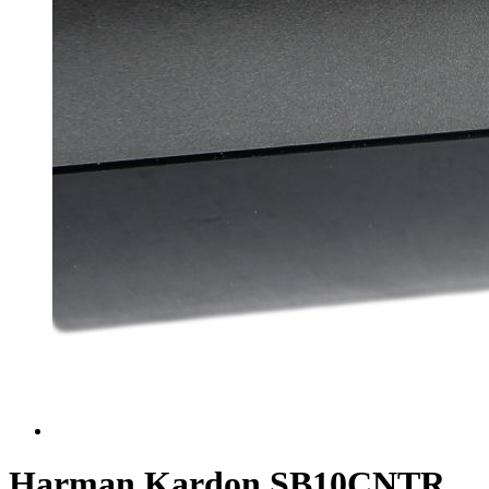
Harman Kardon SB10CNTR