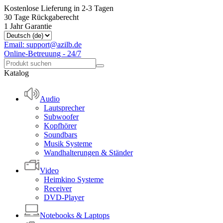
Kostenlose Lieferung in 2-3 Tagen
30 Tage Rückgaberecht
1 Jahr Garantie
Email: support@azilb.de
Online-Betreuung - 24/7
Katalog
Audio
Lautsprecher
Subwoofer
Kopfhörer
Soundbars
Musik Systeme
Wandhalterungen & Ständer
Video
Heimkino Systeme
Receiver
DVD-Player
Notebooks & Laptops