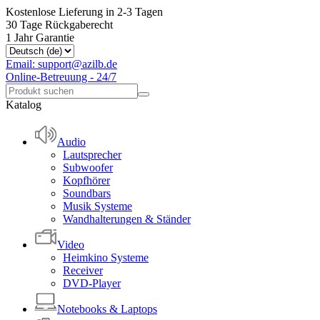
Kostenlose Lieferung in 2-3 Tagen
30 Tage Rückgaberecht
1 Jahr Garantie
Email: support@azilb.de
Online-Betreuung - 24/7
Katalog
Audio
Lautsprecher
Subwoofer
Kopfhörer
Soundbars
Musik Systeme
Wandhalterungen & Ständer
Video
Heimkino Systeme
Receiver
DVD-Player
Notebooks & Laptops