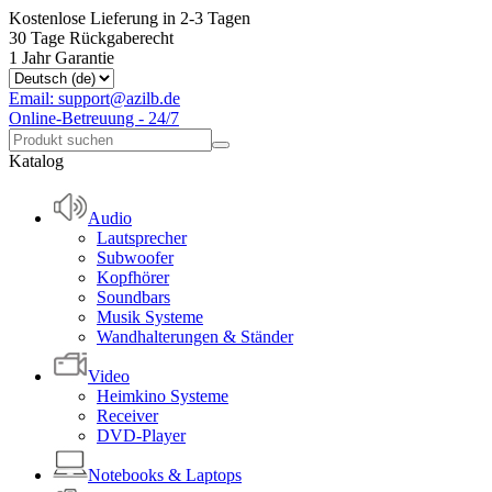
Kostenlose Lieferung in 2-3 Tagen
30 Tage Rückgaberecht
1 Jahr Garantie
Email: support@azilb.de
Online-Betreuung - 24/7
Katalog
Audio
Lautsprecher
Subwoofer
Kopfhörer
Soundbars
Musik Systeme
Wandhalterungen & Ständer
Video
Heimkino Systeme
Receiver
DVD-Player
Notebooks & Laptops