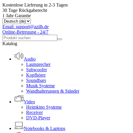
Kostenlose Lieferung in 2-3 Tagen
30 Tage Rückgaberecht
1 Jahr Garantie
Email: support@azilb.de
Online-Betreuung - 24/7
Katalog
Audio
Lautsprecher
Subwoofer
Kopfhörer
Soundbars
Musik Systeme
Wandhalterungen & Ständer
Video
Heimkino Systeme
Receiver
DVD-Player
Notebooks & Laptops