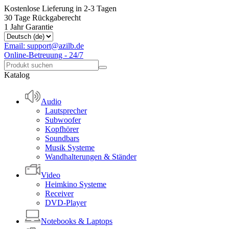
Kostenlose Lieferung in 2-3 Tagen
30 Tage Rückgaberecht
1 Jahr Garantie
Email: support@azilb.de
Online-Betreuung - 24/7
Katalog
Audio
Lautsprecher
Subwoofer
Kopfhörer
Soundbars
Musik Systeme
Wandhalterungen & Ständer
Video
Heimkino Systeme
Receiver
DVD-Player
Notebooks & Laptops