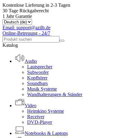
Kostenlose Lieferung in 2-3 Tagen
30 Tage Rückgaberecht
1 Jahr Garantie
Email: support@azilb.de
Online-Betreuung - 24/7
Katalog
Audio
Lautsprecher
Subwoofer
Kopfhörer
Soundbars
Musik Systeme
Wandhalterungen & Ständer
Video
Heimkino Systeme
Receiver
DVD-Player
Notebooks & Laptops