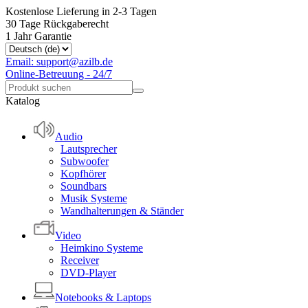
Kostenlose Lieferung in 2-3 Tagen
30 Tage Rückgaberecht
1 Jahr Garantie
Email: support@azilb.de
Online-Betreuung - 24/7
Katalog
Audio
Lautsprecher
Subwoofer
Kopfhörer
Soundbars
Musik Systeme
Wandhalterungen & Ständer
Video
Heimkino Systeme
Receiver
DVD-Player
Notebooks & Laptops