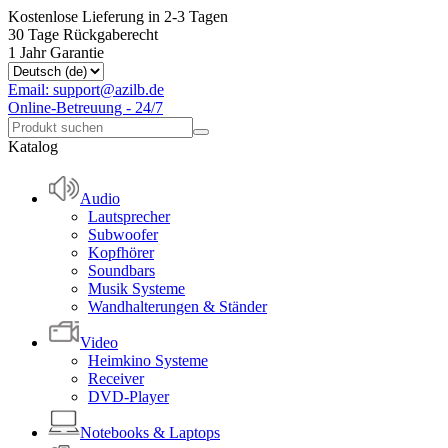
Kostenlose Lieferung in 2-3 Tagen
30 Tage Rückgaberecht
1 Jahr Garantie
Email: support@azilb.de
Online-Betreuung - 24/7
Katalog
Audio
Lautsprecher
Subwoofer
Kopfhörer
Soundbars
Musik Systeme
Wandhalterungen & Ständer
Video
Heimkino Systeme
Receiver
DVD-Player
Notebooks & Laptops