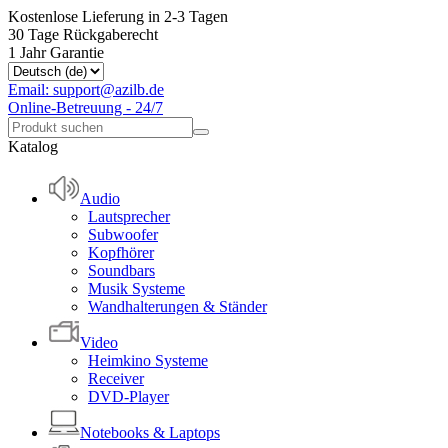
Kostenlose Lieferung in 2-3 Tagen
30 Tage Rückgaberecht
1 Jahr Garantie
Email: support@azilb.de
Online-Betreuung - 24/7
Katalog
Audio
Lautsprecher
Subwoofer
Kopfhörer
Soundbars
Musik Systeme
Wandhalterungen & Ständer
Video
Heimkino Systeme
Receiver
DVD-Player
Notebooks & Laptops