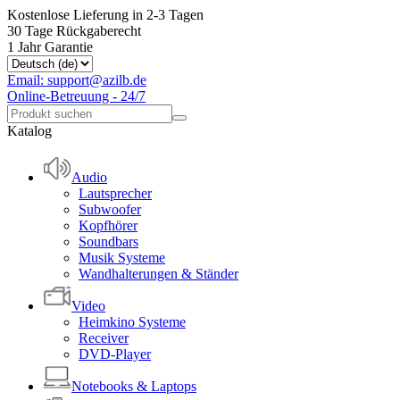
Kostenlose Lieferung in 2-3 Tagen
30 Tage Rückgaberecht
1 Jahr Garantie
Email: support@azilb.de
Online-Betreuung - 24/7
Katalog
Audio
Lautsprecher
Subwoofer
Kopfhörer
Soundbars
Musik Systeme
Wandhalterungen & Ständer
Video
Heimkino Systeme
Receiver
DVD-Player
Notebooks & Laptops