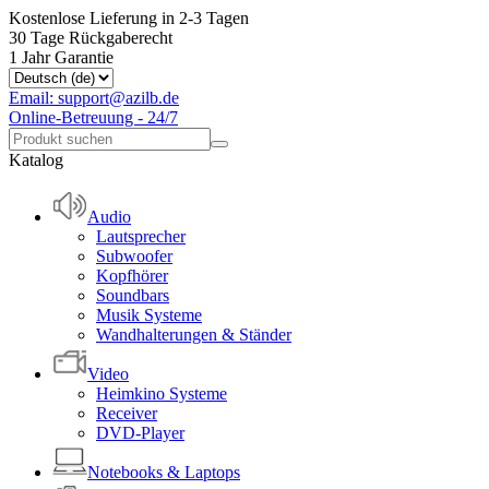
Kostenlose Lieferung in 2-3 Tagen
30 Tage Rückgaberecht
1 Jahr Garantie
Email: support@azilb.de
Online-Betreuung - 24/7
Katalog
Audio
Lautsprecher
Subwoofer
Kopfhörer
Soundbars
Musik Systeme
Wandhalterungen & Ständer
Video
Heimkino Systeme
Receiver
DVD-Player
Notebooks & Laptops