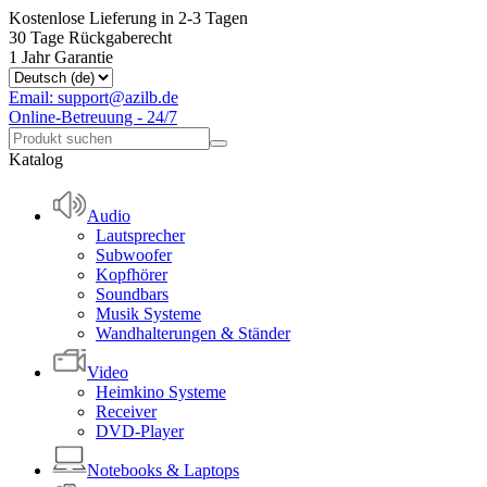
Kostenlose Lieferung in 2-3 Tagen
30 Tage Rückgaberecht
1 Jahr Garantie
Email: support@azilb.de
Online-Betreuung - 24/7
Katalog
Audio
Lautsprecher
Subwoofer
Kopfhörer
Soundbars
Musik Systeme
Wandhalterungen & Ständer
Video
Heimkino Systeme
Receiver
DVD-Player
Notebooks & Laptops