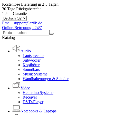
Kostenlose Lieferung in 2-3 Tagen
30 Tage Rückgaberecht
1 Jahr Garantie
Email: support@azilb.de
Online-Betreuung - 24/7
Katalog
Audio
Lautsprecher
Subwoofer
Kopfhörer
Soundbars
Musik Systeme
Wandhalterungen & Ständer
Video
Heimkino Systeme
Receiver
DVD-Player
Notebooks & Laptops