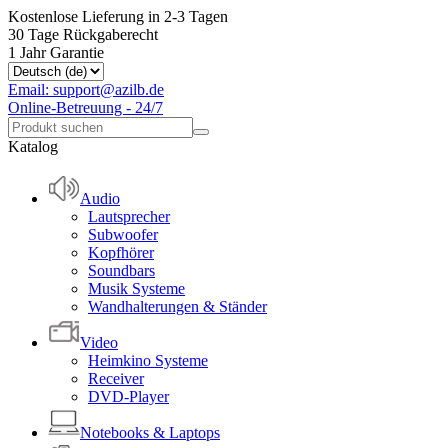
Kostenlose Lieferung in 2-3 Tagen
30 Tage Rückgaberecht
1 Jahr Garantie
Email: support@azilb.de
Online-Betreuung - 24/7
Katalog
Audio
Lautsprecher
Subwoofer
Kopfhörer
Soundbars
Musik Systeme
Wandhalterungen & Ständer
Video
Heimkino Systeme
Receiver
DVD-Player
Notebooks & Laptops