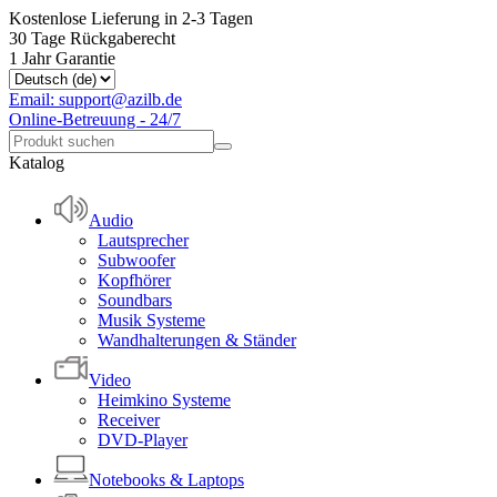
Kostenlose Lieferung in 2-3 Tagen
30 Tage Rückgaberecht
1 Jahr Garantie
Email: support@azilb.de
Online-Betreuung - 24/7
Katalog
Audio
Lautsprecher
Subwoofer
Kopfhörer
Soundbars
Musik Systeme
Wandhalterungen & Ständer
Video
Heimkino Systeme
Receiver
DVD-Player
Notebooks & Laptops