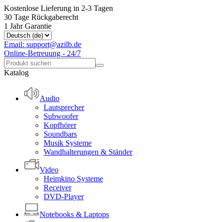
Kostenlose Lieferung in 2-3 Tagen
30 Tage Rückgaberecht
1 Jahr Garantie
Email: support@azilb.de
Online-Betreuung - 24/7
Katalog
Audio
Lautsprecher
Subwoofer
Kopfhörer
Soundbars
Musik Systeme
Wandhalterungen & Ständer
Video
Heimkino Systeme
Receiver
DVD-Player
Notebooks & Laptops