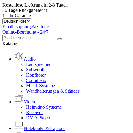
Kostenlose Lieferung in 2-3 Tagen
30 Tage Rückgaberecht
1 Jahr Garantie
Email: support@azilb.de
Online-Betreuung - 24/7
Katalog
Audio
Lautsprecher
Subwoofer
Kopfhörer
Soundbars
Musik Systeme
Wandhalterungen & Ständer
Video
Heimkino Systeme
Receiver
DVD-Player
Notebooks & Laptops