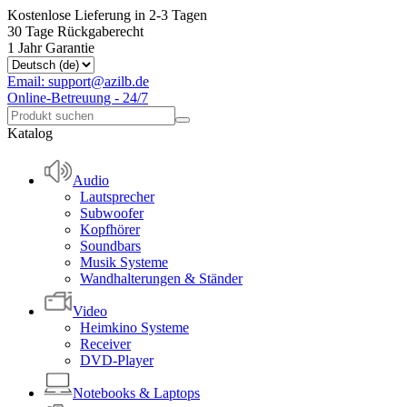
Kostenlose Lieferung in 2-3 Tagen
30 Tage Rückgaberecht
1 Jahr Garantie
Email: support@azilb.de
Online-Betreuung - 24/7
Katalog
Audio
Lautsprecher
Subwoofer
Kopfhörer
Soundbars
Musik Systeme
Wandhalterungen & Ständer
Video
Heimkino Systeme
Receiver
DVD-Player
Notebooks & Laptops